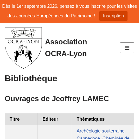
Dès le 1er septembre 2026, pensez à vous inscrire pour les visites
des Journées Européennes du Patrimoine !
Inscription
Aller
Association
au
OCRA-Lyon
contenu
Bibliothèque
Ouvrages de
Jeoffrey LAMEC
Titre
Editeur
Thématiques
Archéologie souterraine
,
Cappadoce
,
Cheminée de