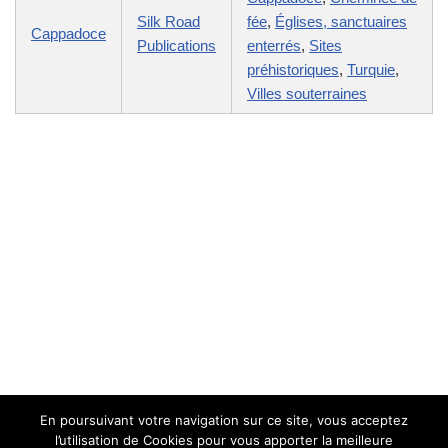
Silk Road
fée
,
Églises, sanctuaires
Cappadoce
Publications
enterrés
,
Sites
préhistoriques
,
Turquie
,
Villes souterraines
En poursuivant votre navigation sur ce site, vous acceptez
l’utilisation de Cookies pour vous apporter la meilleure