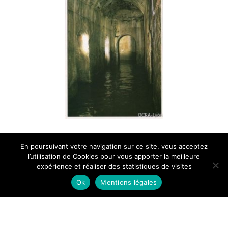
La grotte Berelle
En poursuivant votre navigation sur ce site, vous acceptez
l’utilisation de Cookies pour vous apporter la meilleure
expérience et réaliser des statistiques de visites
Ok
Mentions légales
© 2026 Ocra-Lyon.org |
Mentions légales
|
Contact
|
Presse