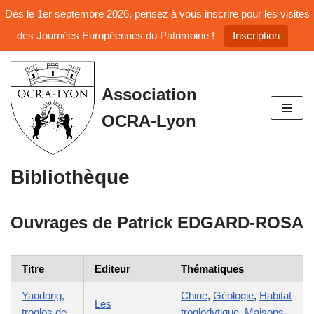
Dès le 1er septembre 2026, pensez à vous inscrire pour les visites
des Journées Européennes du Patrimoine !
Inscription
Aller
Association
au
OCRA-Lyon
contenu
Bibliothèque
Ouvrages de
Patrick EDGARD-ROSA
Titre
Editeur
Thématiques
Yaodong,
Chine
,
Géologie
,
Habitat
Les
troglos de
troglodytique
,
Maisons-