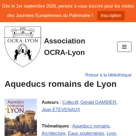
Dès le 1er septembre 2026, pensez à vous inscrire pour les visites
des Journées Européennes du Patrimoine !
Inscription
Aller
Association
au
OCRA-Lyon
contenu
Retour à la bibliothèque
Aqueducs romains de Lyon
Auteurs
:
Collectif
,
Gérald GAMBIER
,
Jean ETEVENAUX
Thématiques
:
Aqueducs romains
,
Architecture
,
Eaux souterraines
,
Lyon
,