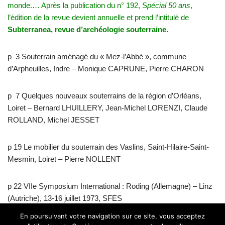
monde.…
Après la publication du n° 192, S
pécial 50 ans
,
l’édition de la revue devient annuelle et prend l’intitulé de
Subterranea, revue d’archéologie souterraine.
p 3 Souterrain aménagé du « Mez-l’Abbé », commune
d’Arpheuilles, Indre – Monique CAPRUNE, Pierre CHARON
p 7 Quelques nouveaux souterrains de la région d’Orléans,
Loiret – Bernard LHUILLERY, Jean-Michel LORENZI, Claude
ROLLAND, Michel JESSET
p 19 Le mobilier du souterrain des Vaslins, Saint-Hilaire-Saint-
Mesmin, Loiret – Pierre NOLLENT
p 22 VIIe Symposium International : Roding (Allemagne) – Linz
(Autriche), 13-16 juillet 1973, SFES
En poursuivant votre navigation sur ce site, vous acceptez