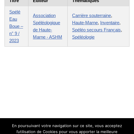
Titre
Editeur
Thématiques
Spélé
Association
Carrière souterraine
,
Eau
Spéléologique
Haute-Marne
,
Inventaire
,
Boue –
de Haute-
Spéléo secours Français
,
n° 9 /
Marne - ASHM
Spéléologie
2023
En poursuivant votre navigation sur ce site, vous acceptez
l’utilisation de Cookies pour vous apporter la meilleure