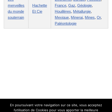
merveilles
Hachette
France
,
Gaz
,
Géologie
,
du monde
Et Cie
Houillères
,
Métallurgie
,
souterrain
Mexique
,
Minerai
,
Mines
,
Or
,
Paléontologie
En poursuivant votre navigation sur ce site, vous acceptez
l’utilisation de Cookies pour vous apporter la meilleure