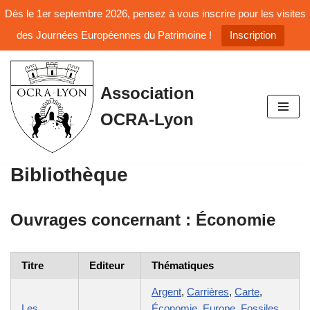
Dès le 1er septembre 2026, pensez à vous inscrire pour les visites
des Journées Européennes du Patrimoine !
Inscription
Aller
Association
au
OCRA-Lyon
contenu
Bibliothèque
Ouvrages concernant :
Économie
Titre
Editeur
Thématiques
Argent
,
Carrières
,
Carte
,
Les
Économie
,
Europe
,
Fossiles
,