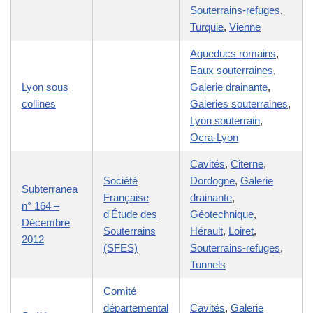
Souterrains-refuges
,
Turquie
,
Vienne
Aqueducs romains
,
Eaux souterraines
,
Lyon sous
Galerie drainante
,
collines
Galeries souterraines
,
Lyon souterrain
,
Ocra-Lyon
Cavités
,
Citerne
,
Société
Dordogne
,
Galerie
Subterranea
Française
drainante
,
n° 164 –
d'Étude des
Géotechnique
,
Décembre
Souterrains
Hérault
,
Loiret
,
2012
(SFES)
Souterrains-refuges
,
Tunnels
Comité
départemental
Cavités
,
Galerie