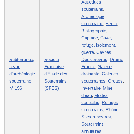
Aqueducs
souterrains
,
Archéologie
souterraine
,
Bénin
,
Bibliographie
,
Captage
,
Cave,
refuge, isolement,
guerre
,
Cavités
,
Subterranea,
Société
Deux-Sèvres
,
Drôme
,
revue
Française
France
,
Galerie
d’archéologie
d'Étude des
drainante
,
Galeries
souterraine
Souterrains
souterraines
,
Grottes
,
n° 196
(SFES)
Inventaire
,
Mine
d'eau
,
Mottes
castrales
,
Refuges
souterrains
,
Rhône
,
Sites rupestres
,
Souterrains
annulaires
,