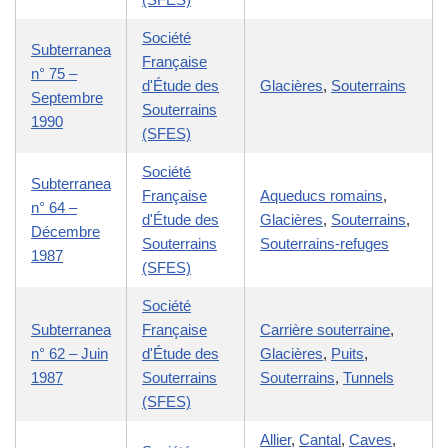
Société
Subterranea
Française
n° 75 –
d'Étude des
Glacières
,
Souterrains
Septembre
Souterrains
1990
(SFES)
Société
Subterranea
Française
Aqueducs romains
,
n° 64 –
d'Étude des
Glacières
,
Souterrains
,
Décembre
Souterrains
Souterrains-refuges
1987
(SFES)
Société
Subterranea
Française
Carrière souterraine
,
n° 62 – Juin
d'Étude des
Glacières
,
Puits
,
1987
Souterrains
Souterrains
,
Tunnels
(SFES)
Allier
,
Cantal
,
Caves
,