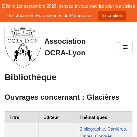
Dès le 1er septembre 2026, pensez à vous inscrire pour les visites
des Journées Européennes du Patrimoine !
Inscription
Aller
Association
au
OCRA-Lyon
contenu
Bibliothèque
Ouvrages concernant :
Glacières
Titre
Editeur
Thématiques
Bibliographie
,
Carrières
,
Caves
,
Congrès
,