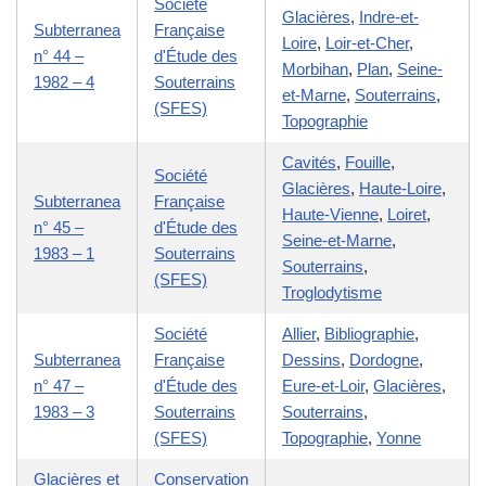
Société
Glacières
,
Indre-et-
Subterranea
Française
Loire
,
Loir-et-Cher
,
n° 44 –
d'Étude des
Morbihan
,
Plan
,
Seine-
1982 – 4
Souterrains
et-Marne
,
Souterrains
,
(SFES)
Topographie
Cavités
,
Fouille
,
Société
Glacières
,
Haute-Loire
,
Subterranea
Française
Haute-Vienne
,
Loiret
,
n° 45 –
d'Étude des
Seine-et-Marne
,
1983 – 1
Souterrains
Souterrains
,
(SFES)
Troglodytisme
Société
Allier
,
Bibliographie
,
Subterranea
Française
Dessins
,
Dordogne
,
n° 47 –
d'Étude des
Eure-et-Loir
,
Glacières
,
1983 – 3
Souterrains
Souterrains
,
(SFES)
Topographie
,
Yonne
Glacières et
Conservation