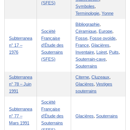
(SFES)
Symboles
,
Terminologie
,
Yonne
Bibliographie
,
Société
Céramique
,
Europe
,
Subterranea
Française
Fosse
,
Fosse ovoïde
,
n° 17 –
d'Étude des
France
,
Glacières
,
1976
Souterrains
Inventaire
,
Loiret
,
Puits
,
(SFES)
Souterrain-cave
,
Souterrains
Subterranea
Citerne
,
Cluzeaux
,
n° 78 – Juin
Glacières
,
Vestiges
1991
souterrains
Société
Subterranea
Française
n° 77 –
d'Étude des
Glacières
,
Souterrains
Mars 1991
Souterrains
(SFES)