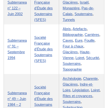
Subterranea
Française
Glacières
,
Israël
,
n° 122 –
d'Étude des
Monastère
,
Pas-de-
Juin 2002
Souterrains
Calais
,
Souterrains
,
(SFES)
Tunnels
Abris
,
Artefacts
,
Bibliographie
,
Carrières
,
Société
Subterranea
Caves
,
Eure
,
Fouille
,
Française
n° 91 –
Four à chaux
,
d'Étude des
Septembre
Glacières
,
Haute-
Souterrains
1994
Vienne
,
Loiret
,
Sécurité
,
(SFES)
Souterrains
,
Topographie
Archéologie
,
Charente
,
Glacières
,
Indre-et-
Société
Loire
,
Législation
,
Loiret
,
Subterranea
Française
Rites et croyances
,
n° 49 – Juin
d'Étude des
Souterrains
,
1984 – 2
Souterrains
Substruction
,