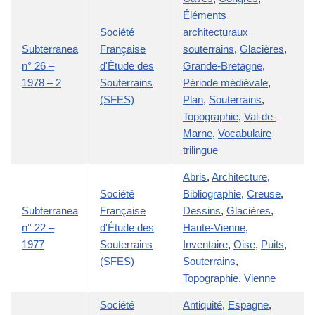
Éléments
Société
architecturaux
Subterranea
Française
souterrains
,
Glacières
,
n° 26 –
d'Étude des
Grande-Bretagne
,
1978 – 2
Souterrains
Période médiévale
,
(SFES)
Plan
,
Souterrains
,
Topographie
,
Val-de-
Marne
,
Vocabulaire
trilingue
Abris
,
Architecture
,
Société
Bibliographie
,
Creuse
,
Subterranea
Française
Dessins
,
Glacières
,
n° 22 –
d'Étude des
Haute-Vienne
,
1977
Souterrains
Inventaire
,
Oise
,
Puits
,
(SFES)
Souterrains
,
Topographie
,
Vienne
Société
Antiquité
,
Espagne
,