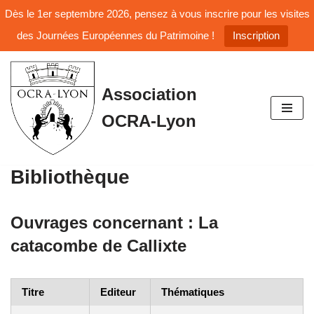
Dès le 1er septembre 2026, pensez à vous inscrire pour les visites
des Journées Européennes du Patrimoine !
Inscription
Aller
Association
au
OCRA-Lyon
contenu
Bibliothèque
Ouvrages concernant :
La
catacombe de Callixte
Titre
Editeur
Thématiques