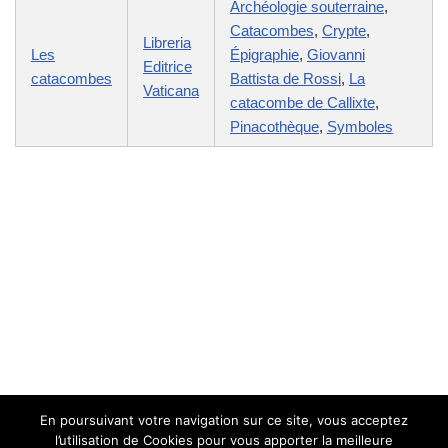
Archéologie souterraine
,
Catacombes
,
Crypte
,
Libreria
Les
Épigraphie
,
Giovanni
Editrice
catacombes
Battista de Rossi
,
La
Vaticana
catacombe de Callixte
,
Pinacothèque
,
Symboles
En poursuivant votre navigation sur ce site, vous acceptez
l’utilisation de Cookies pour vous apporter la meilleure