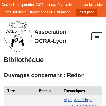
Dès le 1er septembre 2026, pensez à vous inscrire pour les visites
des Journées Européennes du Patrimoine !
Inscription
Aller
Association
au
OCRA-Lyon
contenu
Bibliothèque
Ouvrages concernant :
Radon
Titre
Editeur
Thématiques
Alpes
,
Archéologie
souterraine
,
Ardèche
,