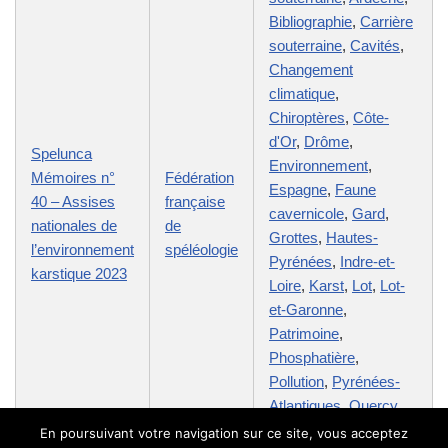
Bibliographie
,
Carrière
souterraine
,
Cavités
,
Changement
climatique
,
Chiroptères
,
Côte-
d'Or
,
Drôme
,
Spelunca
Environnement
,
Mémoires n°
Fédération
Espagne
,
Faune
40 – Assises
française
cavernicole
,
Gard
,
nationales de
de
Grottes
,
Hautes-
l’environnement
spéléologie
Pyrénées
,
Indre-et-
karstique 2023
Loire
,
Karst
,
Lot
,
Lot-
et-Garonne
,
Patrimoine
,
Phosphatière
,
Pollution
,
Pyrénées-
Atlantiques
,
Quercy
,
Radon
,
Savoie
,
Seine-
En poursuivant votre navigation sur ce site, vous acceptez