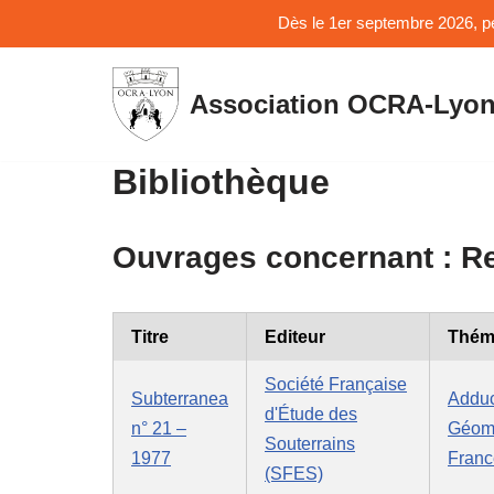
Dès le 1er septembre 2026, pe
Association OCRA-Lyo
Aller
au
contenu
Bibliothèque
Ouvrages concernant :
R
Titre
Editeur
Thém
Société Française
Subterranea
Adduc
d'Étude des
n° 21 –
Géom
Souterrains
1977
Franc
(SFES)