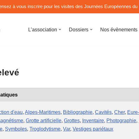
nsez à vous inscrire pour les visites des Journées Européennes du 
n
L’association
Dossiers
Nos évènements
elevé
atiques
tion d'eau
,
Alpes-Maritimes
,
Bibliographie
,
Cavités
,
Cher
,
Eure-
agnétisme
,
Grotte artificielle
,
Grottes
,
Inventaire
,
Photographie
,
e
,
Symboles
,
Troglodytisme
,
Var
,
Vestiges pariétaux